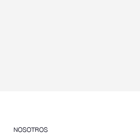
NOSOTROS
AMANEC
(Asociación Mexicana de Asistencia a Niños con Enfermedades Catastróficas)